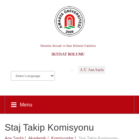
Merzifon İktisadi ve İdari Bilimler Fakültesi
İKTISAT BÖLÜMÜ
A.Ü. Ana Sayfa
Menu
Staj Takip Komisyonu
Ana Sayfa /
Akademik /
Komisyonlar /
Staj Takip Komisyonu