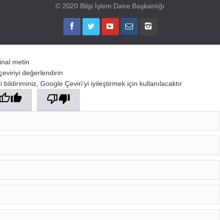
© 2020 Bilgi İşlem Daire Başkanlığı
jinal metin
çeviriyi değerlendirin
 bildiriminiz, Google Çeviri'yi iyileştirmek için kullanılacaktır